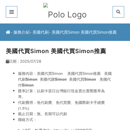
關於我們
服務介紹
美國代刷
美國代買Simon 美國代買Simon推薦
客戶推薦
美國代買Simon 美國代買Simon推薦
服務介紹
日期 : 2025/07/28
常見問題
服務內容：美國代買Simon 美國代買Simon推薦 美國
代刷
Simon
美國代購
Simon
美國代買
Simon
美國代
最新公告
付
Simon
匯率計算：以刷卡當日台灣銀行現金賣出實際匯率為
聯絡方式
準。
代刷費用：免代刷費、免代買費、免國際刷卡手續費
(1.5%)
截止日期：無。長期可以代刷
聯絡方式：