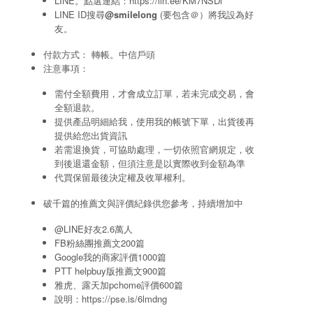
LINE。點選連結：
https://lin.ee/KM7NSDi
LINE ID搜尋
@smilelong
(要包含＠）將我設為好
友。
付款方式： 轉帳。中信戶頭
注意事項：
需付全額費用，才會成立訂單，若未完成交易，會
全額退款。
提供產品明細給我，使用我的帳號下單，出貨後再
提供給您出貨資訊
若需退換貨，可協助處理，一切依照官網規定，收
到後退還金額，但須注意是以實際收到金額為準
代買保留最後決定權及收單權利。
破千篇的推薦文與評價紀錄供您參考，持續增加中
@LINE好友2.6萬人
FB粉絲團推薦文200篇
Google我的商家評價1000篇
PTT helpbuy版推薦文900篇
雅虎、露天加pchome評價600篇
說明：
https://pse.is/6lmdng