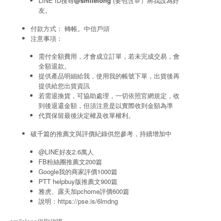
LINE ID搜尋
@smilelong
(要包含＠）將我設為好
友。
付款方式： 轉帳。中信戶頭
注意事項：
需付全額費用，才會成立訂單，若未完成交易，會
全額退款。
提供產品明細給我，使用我的帳號下單，出貨後再
提供給您出貨資訊
若需退換貨，可協助處理，一切依照官網規定，收
到後退還金額，但須注意是以實際收到金額為準
代買保留最後決定權及收單權利。
破千篇的推薦文與評價紀錄供您參考，持續增加中
@LINE好友2.6萬人
FB粉絲團推薦文200篇
Google我的商家評價1000篇
PTT helpbuy版推薦文900篇
雅虎、露天加pchome評價600篇
說明：
https://pse.is/6lmdng