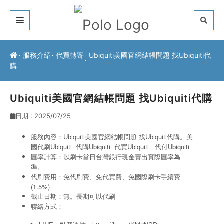
關於我們
服務介紹
代買轉寄
Ubiquiti美國官網結帳問題 找Ubiquiti代
購
客戶推薦
服務介紹
Ubiquiti美國官網結帳問題 找Ubiquiti代購
日期 : 2025/07/25
常見問題
服務內容：Ubiquiti美國官網結帳問題 找Ubiquiti代購。美
最新公告
國代刷Ubiquiti
代購Ubiquiti
代買Ubiquiti
代付Ubiquiti
匯率計算：以刷卡當日台灣銀行現金賣出實際匯率為
聯絡方式
準。
代刷費用：免代刷費、免代買費、免國際刷卡手續費
(1.5%)
截止日期：無。長期可以代刷
聯絡方式：