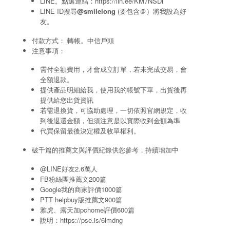
LINE。點選連結：
https://lin.ee/KM7NSDi
LINE ID搜尋
@smilelong
(要包含＠）將我設為好
友。
付款方式： 轉帳。中信戶頭
注意事項：
需付全額費用，才會成立訂單，若未完成交易，會
全額退款。
提供產品明細給我，使用我的帳號下單，出貨後再
提供給您出貨資訊
若需退換貨，可協助處理，一切依照官網規定，收
到後退還金額，但須注意是以實際收到金額為準
代買保留最後決定權及收單權利。
破千篇的推薦文與評價紀錄供您參考，持續增加中
@LINE好友2.6萬人
FB粉絲團推薦文200篇
Google我的商家評價1000篇
PTT helpbuy版推薦文900篇
雅虎、露天加pchome評價600篇
說明：
https://pse.is/6lmdng