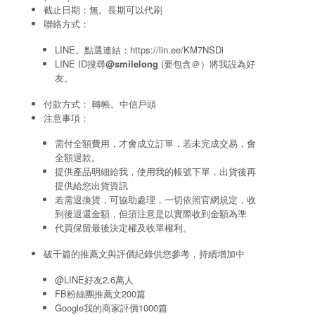
截止日期：無。長期可以代刷
聯絡方式：
LINE。點選連結：
https://lin.ee/KM7NSDi
LINE ID搜尋
@smilelong
(要包含＠）將我設為好
友。
付款方式： 轉帳。中信戶頭
注意事項：
需付全額費用，才會成立訂單，若未完成交易，會
全額退款。
提供產品明細給我，使用我的帳號下單，出貨後再
提供給您出貨資訊
若需退換貨，可協助處理，一切依照官網規定，收
到後退還金額，但須注意是以實際收到金額為準
代買保留最後決定權及收單權利。
破千篇的推薦文與評價紀錄供您參考，持續增加中
@LINE好友2.6萬人
FB粉絲團推薦文200篇
Google我的商家評價1000篇