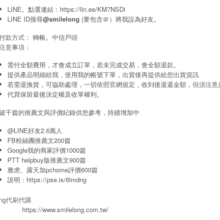
LINE。點選連結：
https://lin.ee/KM7NSDi
LINE ID搜尋
@smilelong
(要包含＠）將我設為好友。
付款方式： 轉帳。中信戶頭
注意事項：
需付全額費用，才會成立訂單，若未完成交易，會全額退款。
提供產品明細給我，使用我的帳號下單，出貨後再提供給您出貨資訊
若需退換貨，可協助處理，一切依照官網規定，收到後退還金額，但須注意
代買保留最後決定權及收單權利。
破千篇的推薦文與評價紀錄供您參考，持續增加中
@LINE好友2.6萬人
FB粉絲團推薦文200篇
Google我的商家評價1000篇
PTT helpbuy版推薦文900篇
雅虎、露天加pchome評價600篇
說明：
https://pse.is/6lmdng
long代刷代購
https://www.smilelong.com.tw/