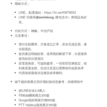
聯絡方式：
LINE。點選連結：
https://lin.ee/KM7NSDi
LINE ID搜尋
@smilelong
(要包含＠）將我設為好
友。
付款方式： 轉帳。中信戶頭
注意事項：
需付全額費用，才會成立訂單，若未完成交易，會
全額退款。
提供產品明細給我，使用我的帳號下單，出貨後再
提供給您出貨資訊
若需退換貨，可協助處理，一切依照官網規定，收
到後退還金額，但須注意是以實際收到金額為準
代買保留最後決定權及收單權利。
破千篇的推薦文與評價紀錄供您參考，持續增加中
@LINE好友2.6萬人
FB粉絲團推薦文200篇
Google我的商家評價900篇
PTT helpbuy版推薦文900篇