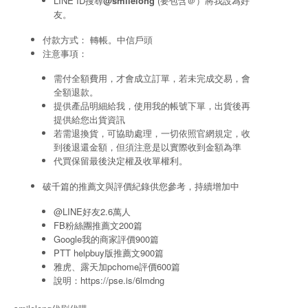
LINE ID搜尋
@smilelong
(要包含＠）將我設為好
友。
付款方式： 轉帳。中信戶頭
注意事項：
需付全額費用，才會成立訂單，若未完成交易，會
全額退款。
提供產品明細給我，使用我的帳號下單，出貨後再
提供給您出貨資訊
若需退換貨，可協助處理，一切依照官網規定，收
到後退還金額，但須注意是以實際收到金額為準
代買保留最後決定權及收單權利。
破千篇的推薦文與評價紀錄供您參考，持續增加中
@LINE好友2.6萬人
FB粉絲團推薦文200篇
Google我的商家評價900篇
PTT helpbuy版推薦文900篇
雅虎、露天加pchome評價600篇
說明：
https://pse.is/6lmdng