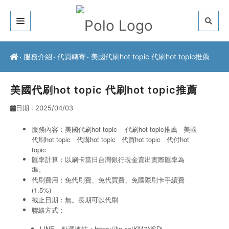
關於我們
服務介紹
代買轉寄
美國代刷hot topic 代刷hot topic推薦
客戶推薦
美國代刷hot topic 代刷hot topic推薦
服務介紹
日期 : 2025/04/03
常見問題
服務內容：美國代刷hot topic 代刷hot topic推薦 美國
代刷hot topic
代購hot topic
代買hot topic
代付hot
最新公告
topic
匯率計算：以刷卡當日台灣銀行現金賣出實際匯率為
準。
聯絡方式
代刷費用：免代刷費、免代買費、免國際刷卡手續費
(1.5%)
截止日期：無。長期可以代刷
聯絡方式：
LINE。點選連結：
https://lin.ee/KM7NSDi