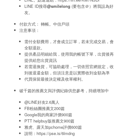
LINE ID搜尋
@smilelong
(要包含＠）將我設為好
友。
付款方式： 轉帳。中信戶頭
注意事項：
需付全額費用，才會成立訂單，若未完成交易，會
全額退款。
提供產品明細給我，使用我的帳號下單，出貨後再
提供給您出貨資訊
若需退換貨，可協助處理，一切依照官網規定，收
到後退還金額，但須注意是以實際收到金額為準
代買保留最後決定權及收單權利。
破千篇的推薦文與評價紀錄供您參考，持續增加中
@LINE好友2.6萬人
FB粉絲團推薦文200篇
Google我的商家評價900篇
PTT helpbuy版推薦文900篇
雅虎、露天加pchome評價600篇
說明：
https://pse.is/6lmdng