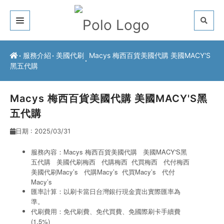
關於我們
服務介紹
美國代刷
Macys 梅西百貨美國代購 美國MACY'S
黑五代購
客戶推薦
服務介紹
Macys 梅西百貨美國代購 美國MACY'S黑
五代購
常見問題
日期 : 2025/03/31
最新公告
服務內容：Macys 梅西百貨美國代購 美國MACY'S黑
五代購 美國代刷梅西
代購梅西
代買梅西
代付梅西
聯絡方式
美國代刷Macy’s
代購Macy’s
代買Macy’s
代付
Macy’s
匯率計算：以刷卡當日台灣銀行現金賣出實際匯率為
準。
代刷費用：免代刷費、免代買費、免國際刷卡手續費
(1.5%)