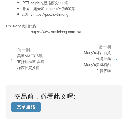
PTT helpbuy版推薦文900篇
雅虎、露天加pchome評價600篇
說明：
https://pse.is/6lmdng
smilelong代刷代購
https://www.smilelong.com.tw/
後一則
前一則
Macy's梅西百貨
美國MACY'S黑
代購推薦
五折扣推薦 美國
Macy's美國梅西
梅西代買推薦
百貨代購
交易前，必看此文喔:
文章連結