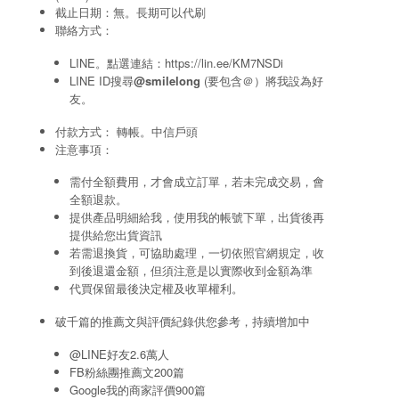
截止日期：無。長期可以代刷
聯絡方式：
LINE。點選連結：
https://lin.ee/KM7NSDi
LINE ID搜尋
@smilelong
(要包含＠）將我設為好
友。
付款方式： 轉帳。中信戶頭
注意事項：
需付全額費用，才會成立訂單，若未完成交易，會
全額退款。
提供產品明細給我，使用我的帳號下單，出貨後再
提供給您出貨資訊
若需退換貨，可協助處理，一切依照官網規定，收
到後退還金額，但須注意是以實際收到金額為準
代買保留最後決定權及收單權利。
破千篇的推薦文與評價紀錄供您參考，持續增加中
@LINE好友2.6萬人
FB粉絲團推薦文200篇
Google我的商家評價900篇