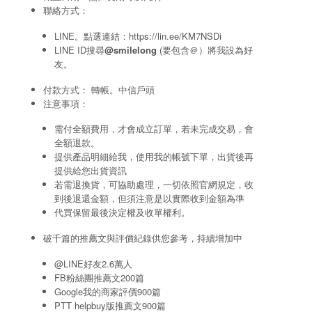
聯絡方式：
LINE。點選連結：
https://lin.ee/KM7NSDi
LINE ID搜尋
@smilelong
(要包含＠）將我設為好
友。
付款方式： 轉帳。中信戶頭
注意事項：
需付全額費用，才會成立訂單，若未完成交易，會
全額退款。
提供產品明細給我，使用我的帳號下單，出貨後再
提供給您出貨資訊
若需退換貨，可協助處理，一切依照官網規定，收
到後退還金額，但須注意是以實際收到金額為準
代買保留最後決定權及收單權利。
破千篇的推薦文與評價紀錄供您參考，持續增加中
@LINE好友2.6萬人
FB粉絲團推薦文200篇
Google我的商家評價900篇
PTT helpbuy版推薦文900篇