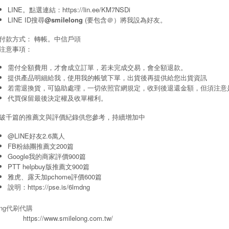
LINE。點選連結：
https://lin.ee/KM7NSDi
LINE ID搜尋
@smilelong
(要包含＠）將我設為好友。
付款方式： 轉帳。中信戶頭
注意事項：
需付全額費用，才會成立訂單，若未完成交易，會全額退款。
提供產品明細給我，使用我的帳號下單，出貨後再提供給您出貨資訊
若需退換貨，可協助處理，一切依照官網規定，收到後退還金額，但須注意
代買保留最後決定權及收單權利。
破千篇的推薦文與評價紀錄供您參考，持續增加中
@LINE好友2.6萬人
FB粉絲團推薦文200篇
Google我的商家評價900篇
PTT helpbuy版推薦文900篇
雅虎、露天加pchome評價600篇
說明：
https://pse.is/6lmdng
long代刷代購
https://www.smilelong.com.tw/