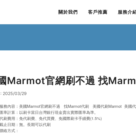
關於我們
客戶推薦
服務介
國Marmot官網刷不過 找Marm
: 2025/03/29
服務內容：美國Marmot官網刷不過 找Marmot代刷 美國代刷Marmot
美國代買
匯率計算：以刷卡當日台灣銀行現金賣出實際匯率為準。
代刷費用：免代刷費、免代買費、免國際刷卡手續費(1.5%)
截止日期：無。長期可以代刷
聯絡方式：