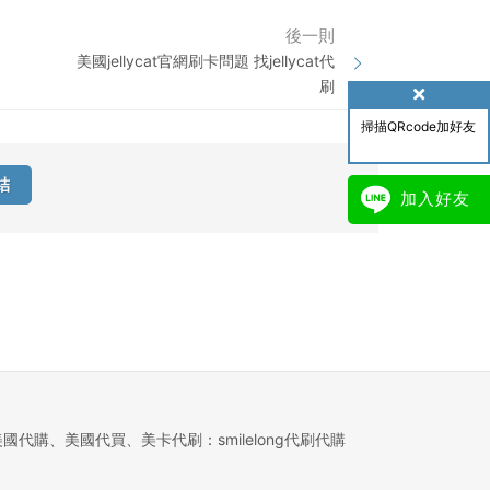
後一則
美國jellycat官網刷卡問題 找jellycat代
刷
掃描QRcode加好友
結
加入好友
美國代購、美國代買、美卡代刷：smilelong代刷代購