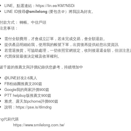
LINE。點選連結：
https://lin.ee/KM7NSDi
LINE ID搜尋
@smilelong
(要包含＠）將我設為好友。
付款方式： 轉帳。中信戶頭
注意事項：
需付全額費用，才會成立訂單，若未完成交易，會全額退款。
提供產品明細給我，使用我的帳號下單，出貨後再提供給您出貨資訊
若需退換貨，可協助處理，一切依照官網規定，收到後退還金額，但須注意
代買保留最後決定權及收單權利。
破千篇的推薦文與評價紀錄供您參考，持續增加中
@LINE好友2.6萬人
FB粉絲團推薦文200篇
Google我的商家評價900篇
PTT helpbuy版推薦文900篇
雅虎、露天加pchome評價600篇
說明：
https://pse.is/6lmdng
long代刷代購
https://www.smilelong.com.tw/