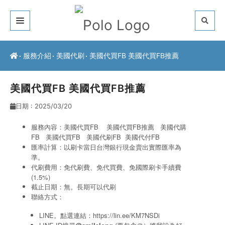
關於我們
服務介紹
美國代刷
美國代買FB 美國代買FB推薦
客戶推薦
美國代買FB 美國代買FB推薦
服務介紹
日期 : 2025/03/20
常見問題
服務內容：美國代買FB 美國代買FB推薦 美國代購
FB
美國代買FB
美國代刷FB
美國代付FB
最新公告
匯率計算：以刷卡當日台灣銀行現金賣出實際匯率為
準。
聯絡方式
代刷費用：免代刷費、免代買費、免國際刷卡手續費
(1.5%)
截止日期：無。長期可以代刷
聯絡方式：
LINE。點選連結：
https://lin.ee/KM7NSDi