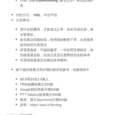
LINE ID搜尋
@smilelong
(要包含＠）將我設為好
友。
付款方式： 轉帳。中信戶頭
注意事項：
需付全額費用，才會成立訂單，若未完成交易，會
全額退款。
提供產品明細給我，使用我的帳號下單，出貨後再
提供給您出貨資訊
若需退換貨，可協助處理，一切依照官網規定，收
到後退還金額，但須注意是以實際收到金額為準
代買保留最後決定權及收單權利。
破千篇的推薦文與評價紀錄供您參考，持續增加中
@LINE好友2.6萬人
FB粉絲團推薦文200篇
Google我的商家評價900篇
PTT helpbuy版推薦文900篇
雅虎、露天加pchome評價600篇
說明：
https://pse.is/6lmdng