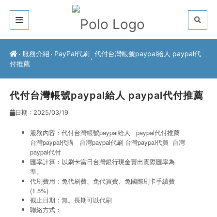
關於我們
服務介紹
PayPal代刷
代付台灣帳號paypal給人 paypal代
付推薦
客戶推薦
服務介紹
代付台灣帳號paypal給人 paypal代付推薦
日期 : 2025/03/19
常見問題
服務內容：代付台灣帳號paypal給人 paypal代付推薦
最新公告
台灣paypal代購
台灣paypal
代刷
台灣paypal
代買
台灣
paypal代付
聯絡方式
匯率計算：以刷卡當日台灣銀行現金賣出實際匯率為
準。
代刷費用：免代刷費、免代買費、免國際刷卡手續費
(1.5%)
截止日期：無。長期可以代刷
聯絡方式：