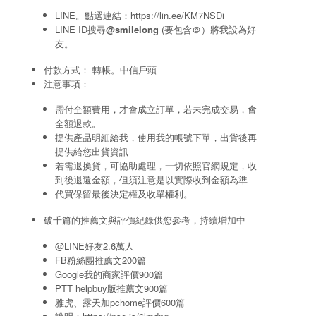
LINE。點選連結：
https://lin.ee/KM7NSDi
LINE ID搜尋
@smilelong
(要包含＠）將我設為好
友。
付款方式： 轉帳。中信戶頭
注意事項：
需付全額費用，才會成立訂單，若未完成交易，會
全額退款。
提供產品明細給我，使用我的帳號下單，出貨後再
提供給您出貨資訊
若需退換貨，可協助處理，一切依照官網規定，收
到後退還金額，但須注意是以實際收到金額為準
代買保留最後決定權及收單權利。
破千篇的推薦文與評價紀錄供您參考，持續增加中
@LINE好友2.6萬人
FB粉絲團推薦文200篇
Google我的商家評價900篇
PTT helpbuy版推薦文900篇
雅虎、露天加pchome評價600篇