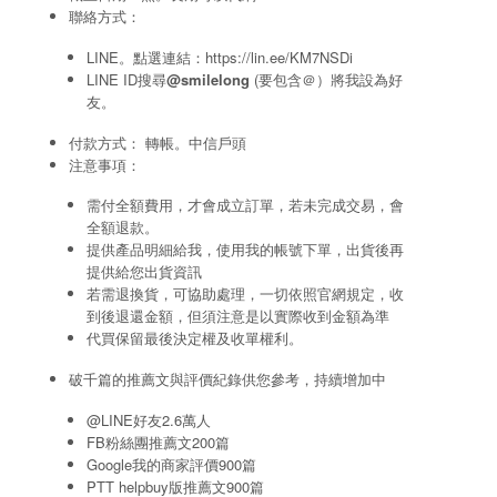
聯絡方式：
LINE。點選連結：
https://lin.ee/KM7NSDi
LINE ID搜尋
@smilelong
(要包含＠）將我設為好
友。
付款方式： 轉帳。中信戶頭
注意事項：
需付全額費用，才會成立訂單，若未完成交易，會
全額退款。
提供產品明細給我，使用我的帳號下單，出貨後再
提供給您出貨資訊
若需退換貨，可協助處理，一切依照官網規定，收
到後退還金額，但須注意是以實際收到金額為準
代買保留最後決定權及收單權利。
破千篇的推薦文與評價紀錄供您參考，持續增加中
@LINE好友2.6萬人
FB粉絲團推薦文200篇
Google我的商家評價900篇
PTT helpbuy版推薦文900篇