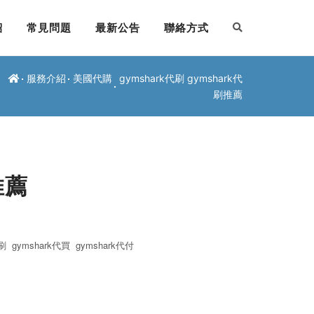
紹
常見問題
最新公告
聯絡方式
服務介紹
美國代購
gymshark代刷 gymshark代
刷推薦
推薦
刷
gymshark
代買
gymshark代付