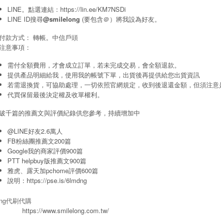
LINE。點選連結：
https://lin.ee/KM7NSDi
LINE ID搜尋
@smilelong
(要包含＠）將我設為好友。
付款方式： 轉帳。中信戶頭
注意事項：
需付全額費用，才會成立訂單，若未完成交易，會全額退款。
提供產品明細給我，使用我的帳號下單，出貨後再提供給您出貨資訊
若需退換貨，可協助處理，一切依照官網規定，收到後退還金額，但須注意
代買保留最後決定權及收單權利。
破千篇的推薦文與評價紀錄供您參考，持續增加中
@LINE好友2.6萬人
FB粉絲團推薦文200篇
Google我的商家評價900篇
PTT helpbuy版推薦文900篇
雅虎、露天加pchome評價600篇
說明：
https://pse.is/6lmdng
long代刷代購
https://www.smilelong.com.tw/