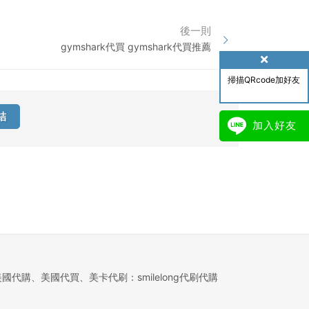
後一則
gymshark代買 gymshark代買推薦
掃描QRcode加好友
結
加入好友
美國代購、美國代買、美卡代刷：smilelong代刷代購