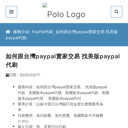
關於我們
服務介紹
PayPal代刷
如何跟台灣paypal賣家交易 找美版
paypal代刷
客戶推薦
服務介紹
如何跟台灣paypal賣家交易 找美版paypal
代刷
常見問題
日期 : 2025/03/17
最新公告
服務內容：如何跟台灣paypal賣家交易 找美版paypal
代刷 美國版本paypal代購
美國版本paypal
代刷
美國
聯絡方式
版本paypal
代買
美國版本paypal代付
匯率計算：以刷卡當日台灣銀行現金賣出實際匯率為
準。
代刷費用：免代刷費、免代買費、免國際刷卡手續費
(1.5%)
截止日期：無。長期可以代刷