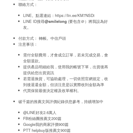
聯絡方式：
LINE。點選連結：
https://lin.ee/KM7NSDi
LINE ID搜尋
@smilelong
(要包含＠）將我設為好
友。
付款方式： 轉帳。中信戶頭
注意事項：
需付全額費用，才會成立訂單，若未完成交易，會
全額退款。
提供產品明細給我，使用我的帳號下單，出貨後再
提供給您出貨資訊
若需退換貨，可協助處理，一切依照官網規定，收
到後退還金額，但須注意是以實際收到金額為準
代買保留最後決定權及收單權利。
破千篇的推薦文與評價紀錄供您參考，持續增加中
@LINE好友2.6萬人
FB粉絲團推薦文200篇
Google我的商家評價900篇
PTT helpbuy版推薦文900篇