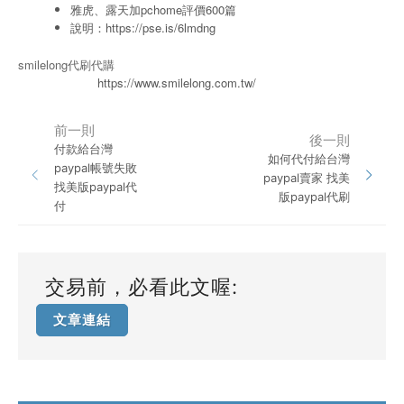
雅虎、露天加pchome評價600篇
說明：
https://pse.is/6lmdng
smilelong代刷代購
https://www.smilelong.com.tw/
前一則
後一則
付款給台灣
如何代付給台灣
paypal帳號失敗
paypal賣家 找美
找美版paypal代
版paypal代刷
付
交易前，必看此文喔:
文章連結