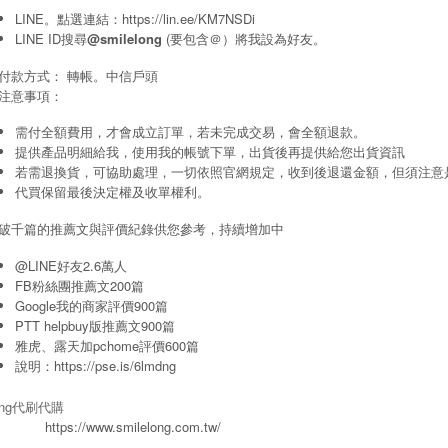
LINE。點選連結：
https://lin.ee/KM7NSDi
LINE ID搜尋
@smilelong
(要包含＠）將我設為好友。
付款方式： 轉帳。中信戶頭
注意事項：
需付全額費用，才會成立訂單，若未完成交易，會全額退款。
提供產品明細給我，使用我的帳號下單，出貨後再提供給您出貨資訊
若需退換貨，可協助處理，一切依照官網規定，收到後退還金額，但須注意
代買保留最後決定權及收單權利。
破千篇的推薦文與評價紀錄供您參考，持續增加中
@LINE好友2.6萬人
FB粉絲團推薦文200篇
Google我的商家評價900篇
PTT helpbuy版推薦文900篇
雅虎、露天加pchome評價600篇
說明：
https://pse.is/6lmdng
long代刷代購
https://www.smilelong.com.tw/