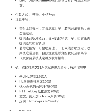
LINE ID搜尋
@smilelong
(要包含＠）將我設為好
友。
付款方式： 轉帳。中信戶頭
注意事項：
需付全額費用，才會成立訂單，若未完成交易，會
全額退款。
提供產品明細給我，使用我的帳號下單，出貨後再
提供給您出貨資訊
若需退換貨，可協助處理，一切依照官網規定，收
到後退還金額，但須注意是以實際收到金額為準
代買保留最後決定權及收單權利。
破千篇的推薦文與評價紀錄供您參考，持續增加中
@LINE好友2.6萬人
FB粉絲團推薦文200篇
Google我的商家評價900篇
PTT helpbuy版推薦文900篇
雅虎、露天加pchome評價600篇
說明：
https://pse.is/6lmdng