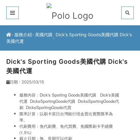
關於我們
服務介紹
美國代購
Dick's Sporting Goods美國代購 Dick's
美國代運
客戶推薦
服務介紹
Dick's Sporting Goods美國代購 Dick's
美國代運
常見問題
日期 : 2025/03/15
最新公告
服務內容：Dick's Sporting Goods美國代購 Dick's美國
代運 DicksSportingGoods代購
DicksSportingGoods
代
聯絡方式
刷
DicksSportingGoods
代買
匯率計算：以刷卡當日台灣銀行現金賣出實際匯率為
準。
代刷費用：免代刷費、免代買費、免國際刷卡手續費
(1.5%)
截止日期：無。長期可以代刷