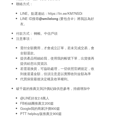
聯絡方式：
LINE。點選連結：
https://lin.ee/KM7NSDi
LINE ID搜尋
@smilelong
(要包含＠）將我設為好
友。
付款方式： 轉帳。中信戶頭
注意事項：
需付全額費用，才會成立訂單，若未完成交易，會
全額退款。
提供產品明細給我，使用我的帳號下單，出貨後再
提供給您出貨資訊
若需退換貨，可協助處理，一切依照官網規定，收
到後退還金額，但須注意是以實際收到金額為準
代買保留最後決定權及收單權利。
破千篇的推薦文與評價紀錄供您參考，持續增加中
@LINE好友2.6萬人
FB粉絲團推薦文200篇
Google我的商家評價900篇
PTT helpbuy版推薦文900篇