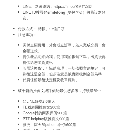
LINE。點選連結：
https://lin.ee/KM7NSDi
LINE ID搜尋
@smilelong
(要包含＠）將我設為好
友。
付款方式： 轉帳。中信戶頭
注意事項：
需付全額費用，才會成立訂單，若未完成交易，會
全額退款。
提供產品明細給我，使用我的帳號下單，出貨後再
提供給您出貨資訊
若需退換貨，可協助處理，一切依照官網規定，收
到後退還金額，但須注意是以實際收到金額為準
代買保留最後決定權及收單權利。
破千篇的推薦文與評價紀錄供您參考，持續增加中
@LINE好友2.6萬人
FB粉絲團推薦文200篇
Google我的商家評價900篇
PTT helpbuy版推薦文900篇
雅虎、露天加pchome評價600篇