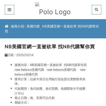
關於我們
服務介紹
美國代購
NB美國官網一直被砍單 找NB代購幫你
買
客戶推薦
服務介紹
NB美國官網一直被砍單 找NB代購幫你買
日期 : 2025/03/14
常見問題
服務內容：NB美國官網一直被砍單 找NB代購幫你買
最新公告
new balance美國代購
new balance美國
代刷
new
balance美國
代買
聯絡方式
匯率計算：以刷卡當日台灣銀行現金賣出實際匯率為
準。
代刷費用：免代刷費、免代買費、免國際刷卡手續費
(1.5%)
截止日期：無。長期可以代刷
聯絡方式：