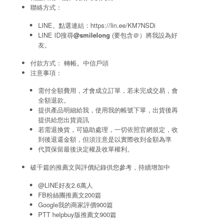
聯絡方式：
LINE。點選連結：
https://lin.ee/KM7NSDi
LINE ID搜尋
@smilelong
(要包含＠）將我設為好
友。
付款方式： 轉帳。中信戶頭
注意事項：
需付全額費用，才會成立訂單，若未完成交易，會
全額退款。
提供產品明細給我，使用我的帳號下單，出貨後再
提供給您出貨資訊
若需退換貨，可協助處理，一切依照官網規定，收
到後退還金額，但須注意是以實際收到金額為準
代買保留最後決定權及收單權利。
破千篇的推薦文與評價紀錄供您參考，持續增加中
@LINE好友2.6萬人
FB粉絲團推薦文200篇
Google我的商家評價900篇
PTT helpbuy版推薦文900篇