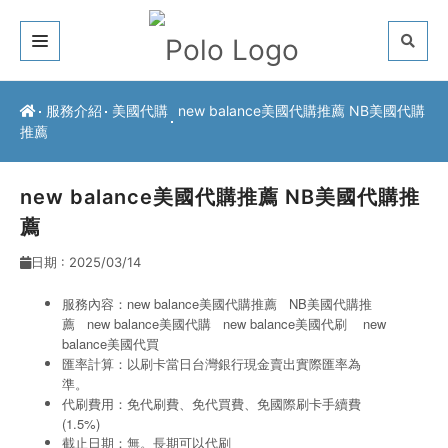
關於我們
服務介紹
美國代購
new balance美國代購推薦 NB美國代購
推薦
客戶推薦
服務介紹
new balance美國代購推薦 NB美國代購推
薦
常見問題
日期 : 2025/03/14
最新公告
服務內容：new balance美國代購推薦 NB美國代購推
薦 new balance美國代購
new balance美國
代刷
new
聯絡方式
balance美國
代買
匯率計算：以刷卡當日台灣銀行現金賣出實際匯率為
準。
代刷費用：免代刷費、免代買費、免國際刷卡手續費
(1.5%)
截止日期：無。長期可以代刷