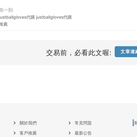
前一則
justballgloves代購 justballgloves代購
推薦
交易前，必看此文喔:
文章連
關於我們
常見問題
客戶推薦
最新公告