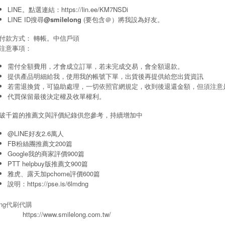
LINE。點選連結：
https://lin.ee/KM7NSDi
LINE ID搜尋
@smilelong
(要包含＠）將我設為好友。
付款方式： 轉帳。中信戶頭
注意事項：
需付全額費用，才會成立訂單，若未完成交易，會全額退款。
提供產品明細給我，使用我的帳號下單，出貨後再提供給您出貨資訊
若需退換貨，可協助處理，一切依照官網規定，收到後退還金額，但須注意
代買保留最後決定權及收單權利。
破千篇的推薦文與評價紀錄供您參考，持續增加中
@LINE好友2.6萬人
FB粉絲團推薦文200篇
Google我的商家評價900篇
PTT helpbuy版推薦文900篇
雅虎、露天加pchome評價600篇
說明：
https://pse.is/6lmdng
long代刷代購
https://www.smilelong.com.tw/