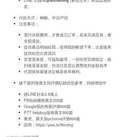
LINE ID搜尋
@smilelong
(要包含＠）將我設為好
友。
付款方式： 轉帳。中信戶頭
注意事項：
需付全額費用，才會成立訂單，若未完成交易，會
全額退款。
提供產品明細給我，使用我的帳號下單，出貨後再
提供給您出貨資訊
若需退換貨，可協助處理，一切依照官網規定，收
到後退還金額，但須注意是以實際收到金額為準
代買保留最後決定權及收單權利。
破千篇的推薦文與評價紀錄供您參考，持續增加中
@LINE好友2.6萬人
FB粉絲團推薦文200篇
Google我的商家評價900篇
PTT helpbuy版推薦文900篇
雅虎、露天加pchome評價600篇
說明：
https://pse.is/6lmdng