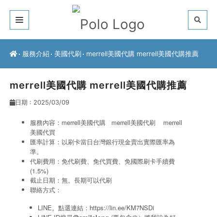
關於我們
服務介紹
美國代刷
merrell美國代購 merrell美國代購推薦
客戶推薦
merrell美國代購 merrell美國代購推薦
服務介紹
日期 : 2025/03/09
常見問題
服務內容：merrell美國代購
merrell美國代刷
merrell
美國代買
最新公告
匯率計算：以刷卡當日台灣銀行現金賣出實際匯率為
準。
聯絡方式
代刷費用：免代刷費、免代買費、免國際刷卡手續費
(1.5%)
截止日期：無。長期可以代刷
聯絡方式：
LINE。點選連結：
https://lin.ee/KM7NSDi