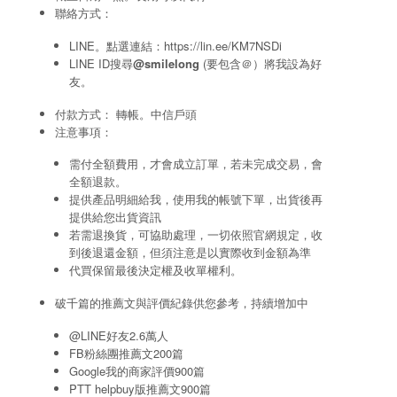
聯絡方式：
LINE。點選連結：
https://lin.ee/KM7NSDi
LINE ID搜尋
@smilelong
(要包含＠）將我設為好
友。
付款方式： 轉帳。中信戶頭
注意事項：
需付全額費用，才會成立訂單，若未完成交易，會
全額退款。
提供產品明細給我，使用我的帳號下單，出貨後再
提供給您出貨資訊
若需退換貨，可協助處理，一切依照官網規定，收
到後退還金額，但須注意是以實際收到金額為準
代買保留最後決定權及收單權利。
破千篇的推薦文與評價紀錄供您參考，持續增加中
@LINE好友2.6萬人
FB粉絲團推薦文200篇
Google我的商家評價900篇
PTT helpbuy版推薦文900篇