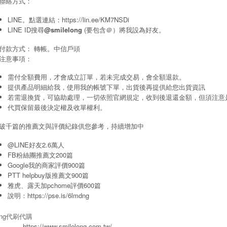
聯絡方式：
LINE。點選連結：
https://lin.ee/KM7NSDi
LINE ID搜尋
@smilelong
(要包含＠）將我設為好友。
付款方式： 轉帳。中信戶頭
注意事項：
需付全額費用，才會成立訂單，若未完成交易，會全額退款。
提供產品明細給我，使用我的帳號下單，出貨後再提供給您出貨資訊
若需退換貨，可協助處理，一切依照官網規定，收到後退還金額，但須注意
代買保留最後決定權及收單權利。
破千篇的推薦文與評價紀錄供您參考，持續增加中
@LINE好友2.6萬人
FB粉絲團推薦文200篇
Google我的商家評價900篇
PTT helpbuy版推薦文900篇
雅虎、露天加pchome評價600篇
說明：
https://pse.is/6lmdng
long代刷代購
https://www.smilelong.com.tw/