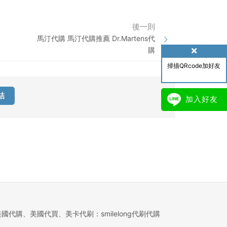
後一則
馬汀代購 馬汀代購推薦 Dr.Martens代
購
掃描QRcode加好友
結
加入好友
美國代購、美國代買、美卡代刷：smilelong代刷代購