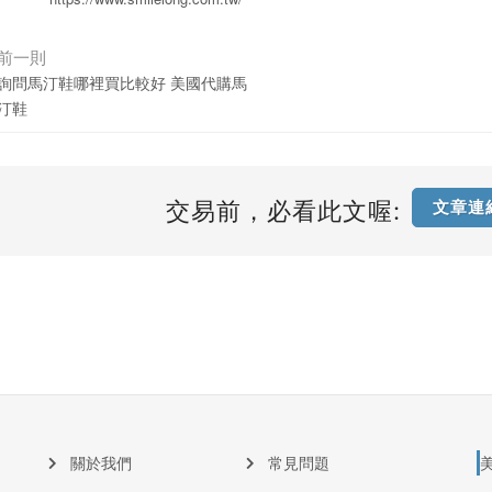
前一則
詢問馬汀鞋哪裡買比較好 美國代購馬
汀鞋
交易前，必看此文喔:
文章連
關於我們
常見問題