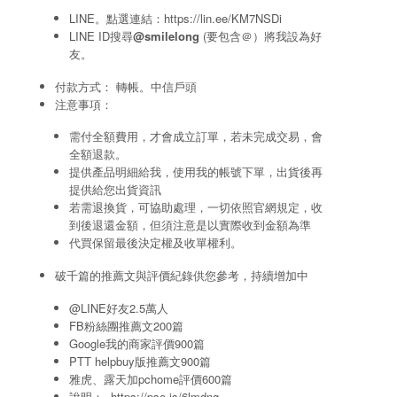
LINE。點選連結：
https://lin.ee/KM7NSDi
LINE ID搜尋
@smilelong
(要包含＠）將我設為好
友。
付款方式： 轉帳。中信戶頭
注意事項：
需付全額費用，才會成立訂單，若未完成交易，會
全額退款。
提供產品明細給我，使用我的帳號下單，出貨後再
提供給您出貨資訊
若需退換貨，可協助處理，一切依照官網規定，收
到後退還金額，但須注意是以實際收到金額為準
代買保留最後決定權及收單權利。
破千篇的推薦文與評價紀錄供您參考，持續增加中
@LINE好友2.5萬人
FB粉絲團推薦文200篇
Google我的商家評價900篇
PTT helpbuy版推薦文900篇
雅虎、露天加pchome評價600篇
說明：
https://pse.is/6lmdng