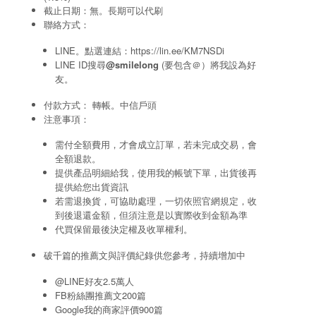
截止日期：無。長期可以代刷
聯絡方式：
LINE。點選連結：
https://lin.ee/KM7NSDi
LINE ID搜尋
@smilelong
(要包含＠）將我設為好
友。
付款方式： 轉帳。中信戶頭
注意事項：
需付全額費用，才會成立訂單，若未完成交易，會
全額退款。
提供產品明細給我，使用我的帳號下單，出貨後再
提供給您出貨資訊
若需退換貨，可協助處理，一切依照官網規定，收
到後退還金額，但須注意是以實際收到金額為準
代買保留最後決定權及收單權利。
破千篇的推薦文與評價紀錄供您參考，持續增加中
@LINE好友2.5萬人
FB粉絲團推薦文200篇
Google我的商家評價900篇