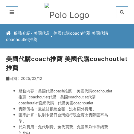
關於我們
服務介紹
美國代刷
美國代購coach推薦 美國代購
coachoutlet推薦
客戶推薦
服務介紹
美國代購coach推薦 美國代購coachoutlet
推薦
常見問題
日期 : 2025/02/12
最新公告
服務內容：美國代購coach推薦 美國代購coachoutlet
推薦 coachoutlet代購
美國coachoutlet代購
聯絡方式
coachoutlet官網代購
代購美國coachoutlet
實際價格：最後結帳總金額，沒有額外費用。
匯率計算：以刷卡當日台灣銀行現金賣出實際匯率為
準。
代刷費用：免代刷費、免代買費、免國際刷卡手續費
(1.5%)