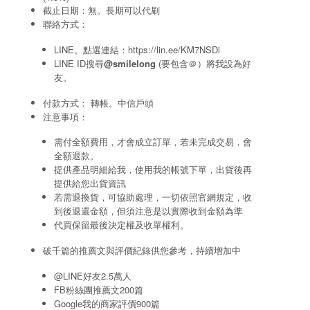
截止日期：無。長期可以代刷
聯絡方式：
LINE。點選連結：
https://lin.ee/KM7NSDi
LINE ID搜尋
@smilelong
(要包含＠）將我設為好
友。
付款方式： 轉帳。中信戶頭
注意事項：
需付全額費用，才會成立訂單，若未完成交易，會
全額退款。
提供產品明細給我，使用我的帳號下單，出貨後再
提供給您出貨資訊
若需退換貨，可協助處理，一切依照官網規定，收
到後退還金額，但須注意是以實際收到金額為準
代買保留最後決定權及收單權利。
破千篇的推薦文與評價紀錄供您參考，持續增加中
@LINE好友2.5萬人
FB粉絲團推薦文200篇
Google我的商家評價900篇