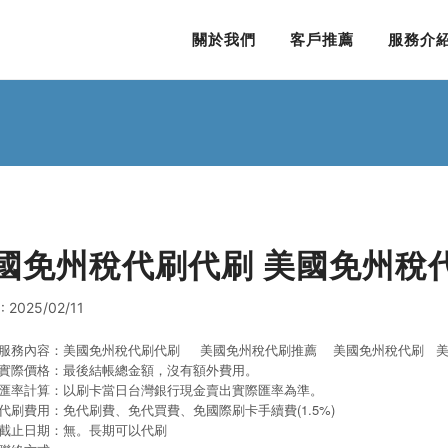
關於我們
客戶推薦
服務介
國免州稅代刷代刷 美國免州稅
 2025/02/11
服務內容：美國免州稅代刷代刷 美國免州稅代刷推薦 美國免州稅代刷
實際價格：最後結帳總金額，沒有額外費用。
匯率計算：以刷卡當日台灣銀行現金賣出實際匯率為準。
代刷費用：免代刷費、免代買費、免國際刷卡手續費(1.5%)
截止日期：無。長期可以代刷