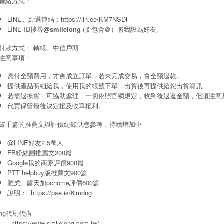
聯絡方式：
LINE。點選連結：
https://lin.ee/KM7NSDi
LINE ID搜尋
@smilelong
(要包含＠）將我設為好友。
付款方式： 轉帳。中信戶頭
注意事項：
需付全額費用，才會成立訂單，若未完成交易，會全額退款。
提供產品明細給我，使用我的帳號下單，出貨後再提供給您出貨資訊
若需退換貨，可協助處理，一切依照官網規定，收到後退還金額，但須注意
代買保留最後決定權及收單權利。
破千篇的推薦文與評價紀錄供您參考，持續增加中
@LINE好友2.5萬人
FB粉絲團推薦文200篇
Google我的商家評價900篇
PTT helpbuy版推薦文900篇
雅虎、露天加pchome評價600篇
說明：
https://pse.is/6lmdng
long代刷代購
https://www.smilelong.com.tw/