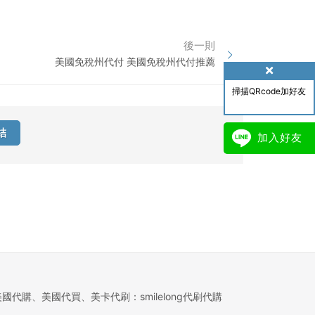
後一則
美國免稅州代付 美國免稅州代付推薦
掃描QRcode加好友
結
加入好友
美國代購、美國代買、美卡代刷：smilelong代刷代購