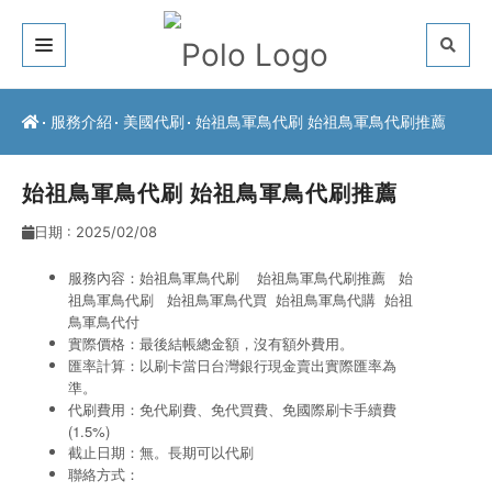
關於我們
服務介紹
美國代刷
始祖鳥軍鳥代刷 始祖鳥軍鳥代刷推薦
客戶推薦
始祖鳥軍鳥代刷 始祖鳥軍鳥代刷推薦
服務介紹
日期 : 2025/02/08
常見問題
服務內容：始祖鳥軍鳥代刷 始祖鳥軍鳥代刷推薦 始
祖鳥軍鳥代刷
始祖鳥軍鳥代買 始祖鳥軍鳥代購
始祖
最新公告
鳥軍鳥代付
實際價格：最後結帳總金額，沒有額外費用。
聯絡方式
匯率計算：以刷卡當日台灣銀行現金賣出實際匯率為
準。
代刷費用：免代刷費、免代買費、免國際刷卡手續費
(1.5%)
截止日期：無。長期可以代刷
聯絡方式：