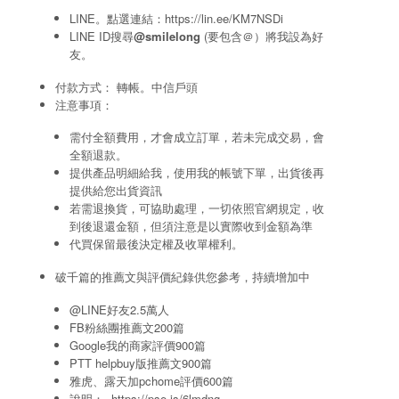
LINE。點選連結：
https://lin.ee/KM7NSDi
LINE ID搜尋
@smilelong
(要包含＠）將我設為好
友。
付款方式： 轉帳。中信戶頭
注意事項：
需付全額費用，才會成立訂單，若未完成交易，會
全額退款。
提供產品明細給我，使用我的帳號下單，出貨後再
提供給您出貨資訊
若需退換貨，可協助處理，一切依照官網規定，收
到後退還金額，但須注意是以實際收到金額為準
代買保留最後決定權及收單權利。
破千篇的推薦文與評價紀錄供您參考，持續增加中
@LINE好友2.5萬人
FB粉絲團推薦文200篇
Google我的商家評價900篇
PTT helpbuy版推薦文900篇
雅虎、露天加pchome評價600篇
說明：
https://pse.is/6lmdng