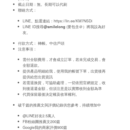
截止日期：無。長期可以代刷
聯絡方式：
LINE。點選連結：
https://lin.ee/KM7NSDi
LINE ID搜尋
@smilelong
(要包含＠）將我設為好
友。
付款方式： 轉帳。中信戶頭
注意事項：
需付全額費用，才會成立訂單，若未完成交易，會
全額退款。
提供產品明細給我，使用我的帳號下單，出貨後再
提供給您出貨資訊
若需退換貨，可協助處理，一切依照官網規定，收
到後退還金額，但須注意是以實際收到金額為準
代買保留最後決定權及收單權利。
破千篇的推薦文與評價紀錄供您參考，持續增加中
@LINE好友2.5萬人
FB粉絲團推薦文200篇
Google我的商家評價900篇