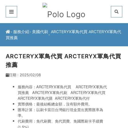
關於我們
服務介紹
美國代刷
ARCTERYX軍鳥代買 ARCTERYX軍鳥代
買推薦
客戶推薦
服務介紹
ARCTERYX軍鳥代買 ARCTERYX軍鳥代買
推薦
常見問題
日期 : 2025/02/08
最新公告
服務內容：ARCTERYX軍鳥代買 ARCTERYX軍鳥代
買推薦 ARCTERYX軍鳥代刷
ARCTERYX軍鳥代買
聯絡方式
ARCTERYX軍鳥代購
ARCTERYX軍鳥代付
實際價格：最後結帳總金額，沒有額外費用。
匯率計算：以刷卡當日台灣銀行現金賣出實際匯率為
準。
代刷費用：免代刷費、免代買費、免國際刷卡手續費
(1.5%)