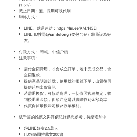
(1.5%)
截止日期：無。長期可以代刷
聯絡方式：
LINE。點選連結：
https://lin.ee/KM7NSDi
LINE ID搜尋
@smilelong
(要包含＠）將我設為好
友。
付款方式： 轉帳。中信戶頭
注意事項：
需付全額費用，才會成立訂單，若未完成交易，會
全額退款。
提供產品明細給我，使用我的帳號下單，出貨後再
提供給您出貨資訊
若需退換貨，可協助處理，一切依照官網規定，收
到後退還金額，但須注意是以實際收到金額為準
代買保留最後決定權及收單權利。
破千篇的推薦文與評價紀錄供您參考，持續增加中
@LINE好友2.5萬人
FB粉絲團推薦文200篇