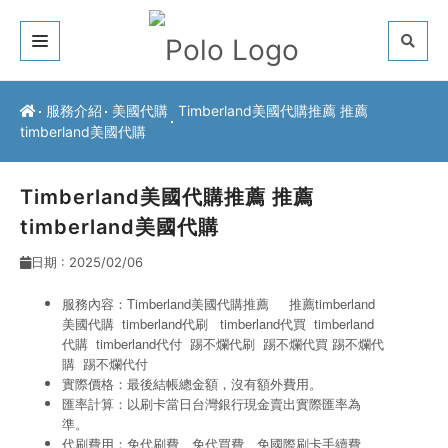
關於我們
服務介紹
美國代購
Timberland美國代購推薦 推薦
timberland美國代購
客戶推薦
服務介紹
Timberland美國代購推薦 推薦
timberland美國代購
常見問題
日期 : 2025/02/06
最新公告
服務內容：Timberland美國代購推薦 推薦timberland
美國代購 timberland代刷
timberland代買 timberland
聯絡方式
代購
timberland代付
踢不爛代刷 踢不爛代買 踢不爛代
購
踢不爛代付
實際價格：最後結帳總金額，沒有額外費用。
匯率計算：以刷卡當日台灣銀行現金賣出實際匯率為
準。
代刷費用：免代刷費、免代買費、免國際刷卡手續費