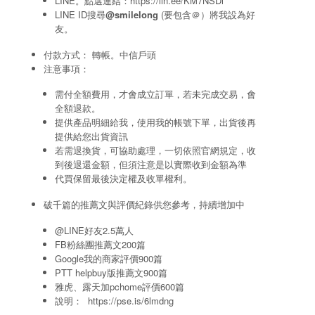
LINE。點選連結：
https://lin.ee/KM7NSDi
LINE ID搜尋
@smilelong
(要包含＠）將我設為好
友。
付款方式： 轉帳。中信戶頭
注意事項：
需付全額費用，才會成立訂單，若未完成交易，會
全額退款。
提供產品明細給我，使用我的帳號下單，出貨後再
提供給您出貨資訊
若需退換貨，可協助處理，一切依照官網規定，收
到後退還金額，但須注意是以實際收到金額為準
代買保留最後決定權及收單權利。
破千篇的推薦文與評價紀錄供您參考，持續增加中
@LINE好友2.5萬人
FB粉絲團推薦文200篇
Google我的商家評價900篇
PTT helpbuy版推薦文900篇
雅虎、露天加pchome評價600篇
說明：
https://pse.is/6lmdng