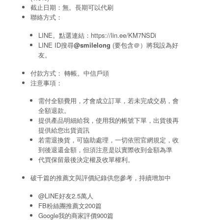
截止日期：無。長期可以代刷
聯絡方式：
LINE。點選連結：
https://lin.ee/KM7NSDi
LINE ID搜尋
@smilelong
(要包含＠）將我設為好
友。
付款方式： 轉帳。中信戶頭
注意事項：
需付全額費用，才會成立訂單，若未完成交易，會
全額退款。
提供產品明細給我，使用我的帳號下單，出貨後再
提供給您出貨資訊
若需退換貨，可協助處理，一切依照官網規定，收
到後退還金額，但須注意是以實際收到金額為準
代買保留最後決定權及收單權利。
破千篇的推薦文與評價紀錄供您參考，持續增加中
@LINE好友2.5萬人
FB粉絲團推薦文200篇
Google我的商家評價900篇