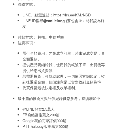
聯絡方式：
LINE。點選連結：
https://lin.ee/KM7NSDi
LINE ID搜尋
@smilelong
(要包含＠）將我設為好
友。
付款方式： 轉帳。中信戶頭
注意事項：
需付全額費用，才會成立訂單，若未完成交易，會
全額退款。
提供產品明細給我，使用我的帳號下單，出貨後再
提供給您出貨資訊
若需退換貨，可協助處理，一切依照官網規定，收
到後退還金額，但須注意是以實際收到金額為準
代買保留最後決定權及收單權利。
破千篇的推薦文與評價紀錄供您參考，持續增加中
@LINE好友2.5萬人
FB粉絲團推薦文200篇
Google我的商家評價900篇
PTT helpbuy版推薦文900篇