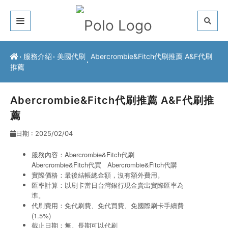
關於我們
服務介紹
美國代刷
Abercrombie&Fitch代刷推薦 A&F代刷
推薦
客戶推薦
服務介紹
Abercrombie&Fitch代刷推薦 A&F代刷推
薦
常見問題
日期 : 2025/02/04
最新公告
服務內容：Abercrombie&Fitch代刷
Abercrombie&Fitch代買
Abercrombie&Fitch代購
聯絡方式
實際價格：最後結帳總金額，沒有額外費用。
匯率計算：以刷卡當日台灣銀行現金賣出實際匯率為
準。
代刷費用：免代刷費、免代買費、免國際刷卡手續費
(1.5%)
截止日期：無。長期可以代刷