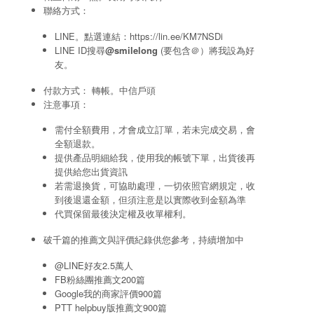
聯絡方式：
LINE。點選連結：
https://lin.ee/KM7NSDi
LINE ID搜尋
@smilelong
(要包含＠）將我設為好
友。
付款方式： 轉帳。中信戶頭
注意事項：
需付全額費用，才會成立訂單，若未完成交易，會
全額退款。
提供產品明細給我，使用我的帳號下單，出貨後再
提供給您出貨資訊
若需退換貨，可協助處理，一切依照官網規定，收
到後退還金額，但須注意是以實際收到金額為準
代買保留最後決定權及收單權利。
破千篇的推薦文與評價紀錄供您參考，持續增加中
@LINE好友2.5萬人
FB粉絲團推薦文200篇
Google我的商家評價900篇
PTT helpbuy版推薦文900篇