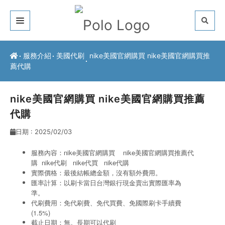
關於我們
服務介紹
美國代刷
nike美國官網購買 nike美國官網購買推
薦代購
客戶推薦
服務介紹
nike美國官網購買 nike美國官網購買推薦
代購
常見問題
日期 : 2025/02/03
最新公告
服務內容：nike美國官網購買 nike美國官網購買推薦代
購 nike代刷
nike代買
nike代購
聯絡方式
實際價格：最後結帳總金額，沒有額外費用。
匯率計算：以刷卡當日台灣銀行現金賣出實際匯率為
準。
代刷費用：免代刷費、免代買費、免國際刷卡手續費
(1.5%)
截止日期：無。長期可以代刷