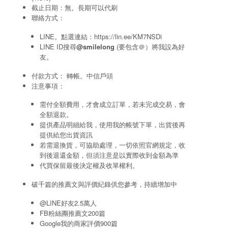
截止日期：無。長期可以代刷
聯絡方式：
LINE。點選連結：
https://lin.ee/KM7NSDi
LINE ID搜尋
@smilelong
(要包含＠）將我設為好
友。
付款方式： 轉帳。中信戶頭
注意事項：
需付全額費用，才會成立訂單，若未完成交易，會
全額退款。
提供產品明細給我，使用我的帳號下單，出貨後再
提供給您出貨資訊
若需退換貨，可協助處理，一切依照官網規定，收
到後退還金額，但須注意是以實際收到金額為準
代買保留最後決定權及收單權利。
破千篇的推薦文與評價紀錄供您參考，持續增加中
@LINE好友2.5萬人
FB粉絲團推薦文200篇
Google我的商家評價900篇