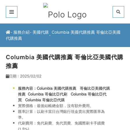
關於我們
服務介紹
美國代購
Columbia 美國代購推薦 哥倫比亞美國
代購推薦
客戶推薦
服務介紹
Columbia 美國代購推薦 哥倫比亞美國代購
推薦
常見問題
日期 : 2025/02/02
最新公告
服務內容：Columbia 美國代購推薦 哥倫比亞美國代購
推薦
Columbia 哥倫比亞代刷
Columbia 哥倫比亞代
聯絡方式
買
Columbia 哥倫比亞代購
實際價格：最後結帳總金額，沒有額外費用。
匯率計算：以刷卡當日台灣銀行現金賣出實際匯率為
準。
代刷費用：免代刷費、免代買費、免國際刷卡手續費
(1.5%)