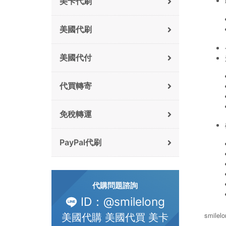
美卡代刷
美國代刷
美國代付
代買轉寄
免稅轉運
PayPal代刷
代購問題諮詢
ID：@smilelong
smile
美國代購 美國代買 美卡