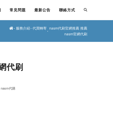
紹
常見問題
最新公告
聯絡方式
服務介紹
代買轉寄
nasm代刷官網推薦 推薦
nasm官網代刷
官網代刷
nasm代購