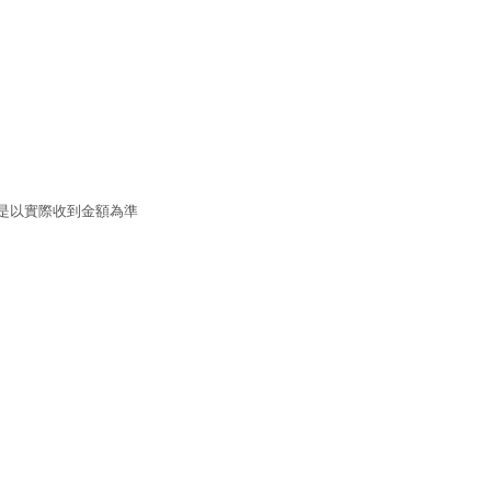
是以實際收到金額為準