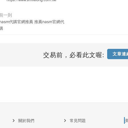
前一則
nasm代購官網推薦 推薦nasm官網代
購
交易前，必看此文喔:
文章連
關於我們
常見問題