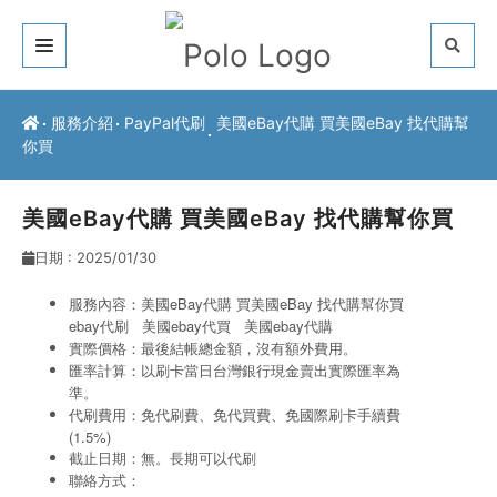
關於我們
服務介紹
PayPal代刷
美國eBay代購 買美國eBay 找代購幫
你買
客戶推薦
服務介紹
美國eBay代購 買美國eBay 找代購幫你買
日期 : 2025/01/30
常見問題
服務內容：美國eBay代購 買美國eBay 找代購幫你買
最新公告
ebay代刷
美國ebay代買
美國ebay代購
實際價格：最後結帳總金額，沒有額外費用。
聯絡方式
匯率計算：以刷卡當日台灣銀行現金賣出實際匯率為
準。
代刷費用：免代刷費、免代買費、免國際刷卡手續費
(1.5%)
截止日期：無。長期可以代刷
聯絡方式：