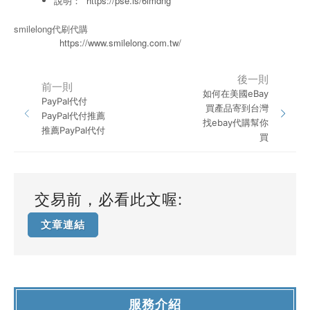
說明：
https://pse.is/6lmdng
smilelong代刷代購
https://www.smilelong.com.tw/
後一則
前一則
如何在美國eBay
PayPal代付
買產品寄到台灣
PayPal代付推薦
找ebay代購幫你
推薦PayPal代付
買
交易前，必看此文喔:
文章連結
服務介紹