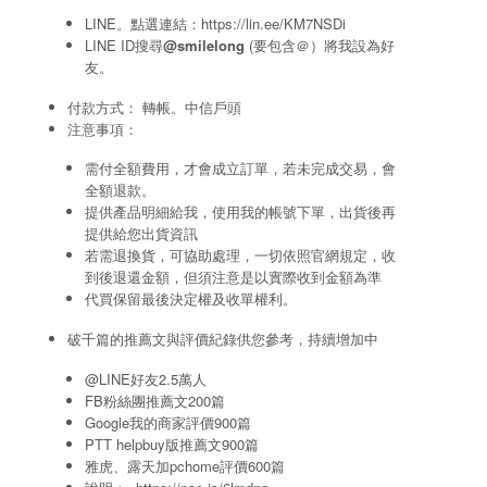
LINE。點選連結：
https://lin.ee/KM7NSDi
LINE ID搜尋
@smilelong
(要包含＠）將我設為好
友。
付款方式： 轉帳。中信戶頭
注意事項：
需付全額費用，才會成立訂單，若未完成交易，會
全額退款。
提供產品明細給我，使用我的帳號下單，出貨後再
提供給您出貨資訊
若需退換貨，可協助處理，一切依照官網規定，收
到後退還金額，但須注意是以實際收到金額為準
代買保留最後決定權及收單權利。
破千篇的推薦文與評價紀錄供您參考，持續增加中
@LINE好友2.5萬人
FB粉絲團推薦文200篇
Google我的商家評價900篇
PTT helpbuy版推薦文900篇
雅虎、露天加pchome評價600篇