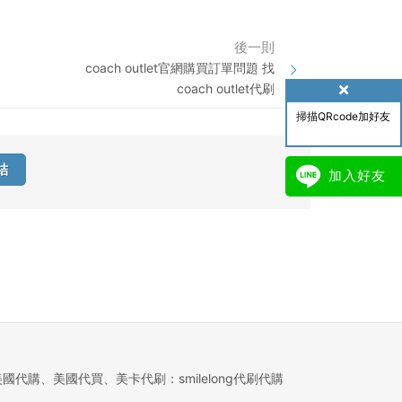
後一則
coach outlet官網購買訂單問題 找
coach outlet代刷
掃描QRcode加好友
結
加入好友
美國代購、美國代買、美卡代刷：smilelong代刷代購