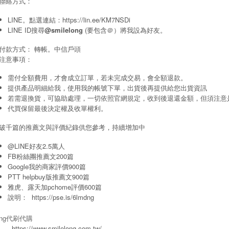
聯絡方式：
LINE。點選連結：
https://lin.ee/KM7NSDi
LINE ID搜尋
@smilelong
(要包含＠）將我設為好友。
付款方式： 轉帳。中信戶頭
注意事項：
需付全額費用，才會成立訂單，若未完成交易，會全額退款。
提供產品明細給我，使用我的帳號下單，出貨後再提供給您出貨資訊
若需退換貨，可協助處理，一切依照官網規定，收到後退還金額，但須注意
代買保留最後決定權及收單權利。
破千篇的推薦文與評價紀錄供您參考，持續增加中
@LINE好友2.5萬人
FB粉絲團推薦文200篇
Google我的商家評價900篇
PTT helpbuy版推薦文900篇
雅虎、露天加pchome評價600篇
說明：
https://pse.is/6lmdng
long代刷代購
https://www.smilelong.com.tw/