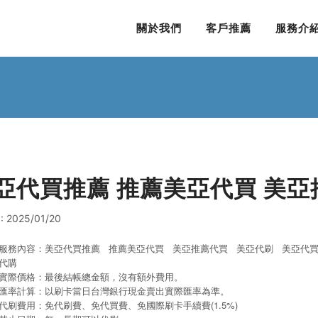
關於我們
客戶推薦
服務介
亞代買推薦 推薦美亞代買 美亞
 2025/01/20
服務內容：美亞代買推薦 推薦美亞代買 美亞推薦代買 美亞代刷
美亞代
代購
實際價格：最後結帳總金額，沒有額外費用。
匯率計算：以刷卡當日台灣銀行現金賣出實際匯率為準。
代刷費用：免代刷費、免代買費、免國際刷卡手續費(1.5%)