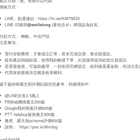
截止日期：無。長期可以代刷
聯絡方式：
LINE。點選連結：
https://lin.ee/KM7NSDi
LINE ID搜尋
@smilelong
(要包含＠）將我設為好友。
付款方式： 轉帳。中信戶頭
注意事項：
需付全額費用，才會成立訂單，若未完成交易，會全額退款。
提供產品明細給我，使用我的帳號下單，出貨後再提供給您出貨資訊
若需退換貨，可協助處理，一切依照官網規定，收到後退還金額，但須注意
代買保留最後決定權及收單權利。
破千篇的推薦文與評價紀錄供您參考，持續增加中
@LINE好友2.5萬人
FB粉絲團推薦文200篇
Google我的商家評價900篇
PTT helpbuy版推薦文900篇
雅虎、露天加pchome評價600篇
說明：
https://pse.is/6lmdng
long代刷代購