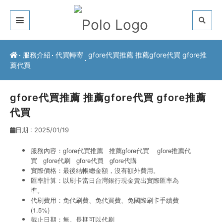
關於我們
服務介紹
代買轉寄
gfore代買推薦 推薦gfore代買 gfore推
薦代買
客戶推薦
服務介紹
gfore代買推薦 推薦gfore代買 gfore推薦
代買
常見問題
日期 : 2025/01/19
最新公告
服務內容：gfore代買推薦 推薦gfore代買 gfore推薦代
買 gfore代刷
gfore代買
gfore代購
聯絡方式
實際價格：最後結帳總金額，沒有額外費用。
匯率計算：以刷卡當日台灣銀行現金賣出實際匯率為
準。
代刷費用：免代刷費、免代買費、免國際刷卡手續費
(1.5%)
截止日期：無。長期可以代刷