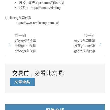
雅虎、露天加pchome評價600篇
說明：
https://pse.is/6lmdng
smilelong代刷代購
https://www.smilelong.com.tw/
前一則
後一則
gfore代購推薦
gfore代刷推薦
推薦gfore代購
推薦gfore代刷
gfore推薦代購
gfore推薦代刷
交易前，必看此文喔:
文章連結