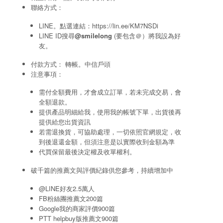
聯絡方式：
LINE。點選連結：
https://lin.ee/KM7NSDi
LINE ID搜尋
@smilelong
(要包含＠）將我設為好
友。
付款方式： 轉帳。中信戶頭
注意事項：
需付全額費用，才會成立訂單，若未完成交易，會
全額退款。
提供產品明細給我，使用我的帳號下單，出貨後再
提供給您出貨資訊
若需退換貨，可協助處理，一切依照官網規定，收
到後退還金額，但須注意是以實際收到金額為準
代買保留最後決定權及收單權利。
破千篇的推薦文與評價紀錄供您參考，持續增加中
@LINE好友2.5萬人
FB粉絲團推薦文200篇
Google我的商家評價900篇
PTT helpbuy版推薦文900篇