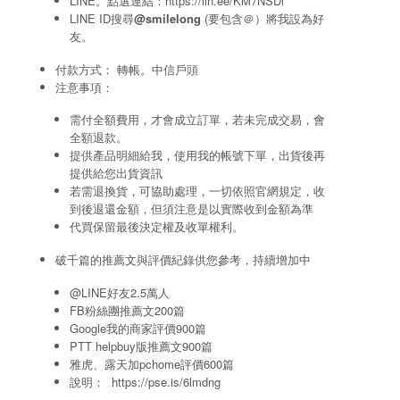
LINE。點選連結：
https://lin.ee/KM7NSDi
LINE ID搜尋
@smilelong
(要包含＠）將我設為好
友。
付款方式： 轉帳。中信戶頭
注意事項：
需付全額費用，才會成立訂單，若未完成交易，會
全額退款。
提供產品明細給我，使用我的帳號下單，出貨後再
提供給您出貨資訊
若需退換貨，可協助處理，一切依照官網規定，收
到後退還金額，但須注意是以實際收到金額為準
代買保留最後決定權及收單權利。
破千篇的推薦文與評價紀錄供您參考，持續增加中
@LINE好友2.5萬人
FB粉絲團推薦文200篇
Google我的商家評價900篇
PTT helpbuy版推薦文900篇
雅虎、露天加pchome評價600篇
說明：
https://pse.is/6lmdng