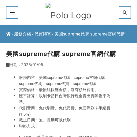
關於我們
服務介紹
代買轉寄
美國supreme代購 supreme官網代購
客戶推薦
美國supreme代購 supreme官網代購
服務介紹
日期 : 2025/01/05
常見問題
服務內容：美國supreme代購 supreme官網代購
supreme代刷
supreme代買
supreme代購
最新公告
實際價格：最後結帳總金額，沒有額外費用。
匯率計算：以刷卡當日台灣銀行現金賣出實際匯率為
聯絡方式
準。
代刷費用：免代刷費、免代買費、免國際刷卡手續費
(1.5%)
截止日期：無。長期可以代刷
聯絡方式：