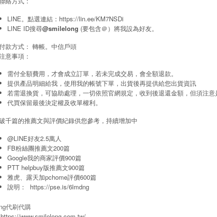
聯絡方式：
LINE。點選連結：
https://lin.ee/KM7NSDi
LINE ID搜尋
@smilelong
(要包含＠）將我設為好友。
付款方式： 轉帳。中信戶頭
注意事項：
需付全額費用，才會成立訂單，若未完成交易，會全額退款。
提供產品明細給我，使用我的帳號下單，出貨後再提供給您出貨資訊
若需退換貨，可協助處理，一切依照官網規定，收到後退還金額，但須注意
代買保留最後決定權及收單權利。
破千篇的推薦文與評價紀錄供您參考，持續增加中
@LINE好友2.5萬人
FB粉絲團推薦文200篇
Google我的商家評價900篇
PTT helpbuy版推薦文900篇
雅虎、露天加pchome評價600篇
說明：
https://pse.is/6lmdng
long代刷代購
https://www.smilelong.com.tw/