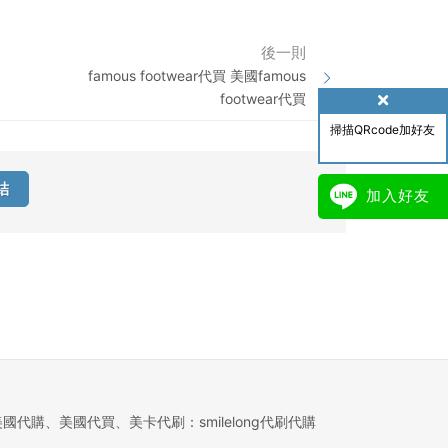
後一則
famous footwear代買 美國famous
footwear代買
掃描QRcode加好友
結
加入好友
美國代購、美國代買、美卡代刷：smilelong代刷代購