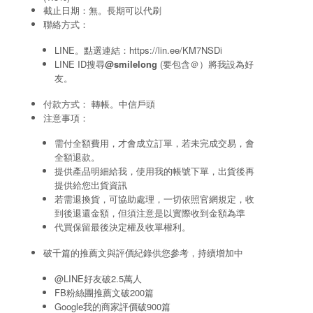
截止日期：無。長期可以代刷
聯絡方式：
LINE。點選連結：
https://lin.ee/KM7NSDi
LINE ID搜尋
@smilelong
(要包含＠）將我設為好
友。
付款方式： 轉帳。中信戶頭
注意事項：
需付全額費用，才會成立訂單，若未完成交易，會
全額退款。
提供產品明細給我，使用我的帳號下單，出貨後再
提供給您出貨資訊
若需退換貨，可協助處理，一切依照官網規定，收
到後退還金額，但須注意是以實際收到金額為準
代買保留最後決定權及收單權利。
破千篇的推薦文與評價紀錄供您參考，持續增加中
@LINE好友破2.5萬人
FB粉絲團推薦文破200篇
Google我的商家評價破900篇