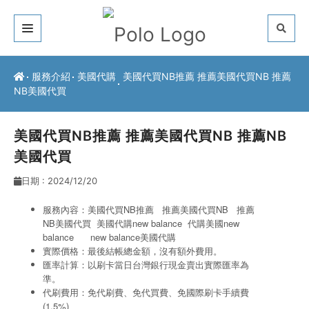
關於我們
服務介紹
美國代購
美國代買NB推薦 推薦美國代買NB 推薦
NB美國代買
客戶推薦
服務介紹
美國代買NB推薦 推薦美國代買NB 推薦NB
美國代買
常見問題
日期 : 2024/12/20
最新公告
服務內容：美國代買NB推薦 推薦美國代買NB 推薦
NB美國代買 美國代購new balance
代購美國new
聯絡方式
balance
new balance美國代購
實際價格：最後結帳總金額，沒有額外費用。
匯率計算：以刷卡當日台灣銀行現金賣出實際匯率為
準。
代刷費用：免代刷費、免代買費、免國際刷卡手續費
(1.5%)