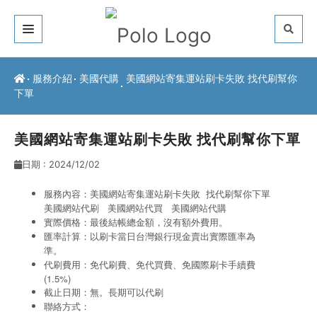
關於我們
服務介紹
美國代購
美國網站寄集運站刷卡失敗 找代刷幫你
下單
客戶推薦
服務介紹
美國網站寄集運站刷卡失敗 找代刷幫你下單
日期 : 2024/12/02
常見問題
服務內容：美國網站寄集運站刷卡失敗 找代刷幫你下單
最新公告
美國網站代刷
美國網站代買
美國網站代購
實際價格：最後結帳總金額，沒有額外費用。
聯絡方式
匯率計算：以刷卡當日台灣銀行現金賣出實際匯率為
準。
代刷費用：免代刷費、免代買費、免國際刷卡手續費
(1.5%)
截止日期：無。長期可以代刷
聯絡方式：