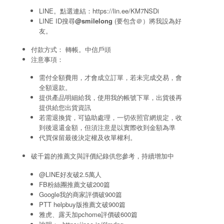
LINE。點選連結：
https://lin.ee/KM7NSDi
LINE ID搜尋
@smilelong
(要包含＠）將我設為好
友。
付款方式： 轉帳。中信戶頭
注意事項：
需付全額費用，才會成立訂單，若未完成交易，會
全額退款。
提供產品明細給我，使用我的帳號下單，出貨後再
提供給您出貨資訊
若需退換貨，可協助處理，一切依照官網規定，收
到後退還金額，但須注意是以實際收到金額為準
代買保留最後決定權及收單權利。
破千篇的推薦文與評價紀錄供您參考，持續增加中
@LINE好友破2.5萬人
FB粉絲團推薦文破200篇
Google我的商家評價破900篇
PTT helpbuy版推薦文破900篇
雅虎、露天加pchome評價破600篇