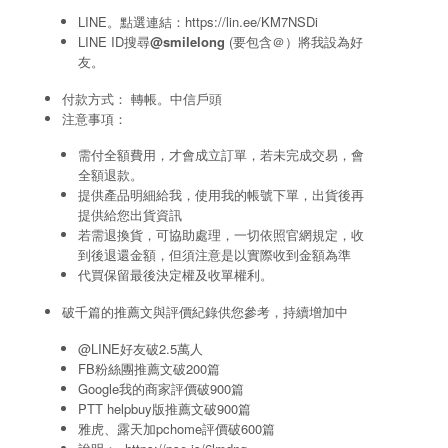
LINE。點選連結：
https://lin.ee/KM7NSDi
LINE ID搜尋
@smilelong
(要包含＠）將我設為好
友。
付款方式： 轉帳。中信戶頭
注意事項：
需付全額費用，才會成立訂單，若未完成交易，會
全額退款。
提供產品明細給我，使用我的帳號下單，出貨後再
提供給您出貨資訊
若需退換貨，可協助處理，一切依照官網規定，收
到後退還金額，但須注意是以實際收到金額為準
代買保留最後決定權及收單權利。
破千篇的推薦文與評價紀錄供您參考，持續增加中
@LINE好友破2.5萬人
FB粉絲團推薦文破200篇
Google我的商家評價破900篇
PTT helpbuy版推薦文破900篇
雅虎、露天加pchome評價破600篇