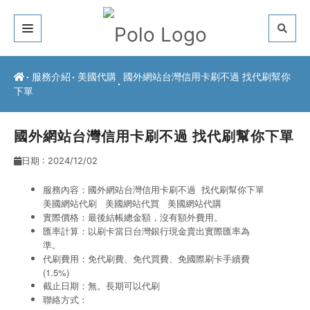
關於我們
服務介紹
美國代購
國外網站台灣信用卡刷不過 找代刷幫你
下單
客戶推薦
服務介紹
國外網站台灣信用卡刷不過 找代刷幫你下單
日期 : 2024/12/02
常見問題
服務內容：國外網站台灣信用卡刷不過 找代刷幫你下單
最新公告
美國網站代刷
美國網站代買
美國網站代購
實際價格：最後結帳總金額，沒有額外費用。
聯絡方式
匯率計算：以刷卡當日台灣銀行現金賣出實際匯率為
準。
代刷費用：免代刷費、免代買費、免國際刷卡手續費
(1.5%)
截止日期：無。長期可以代刷
聯絡方式：