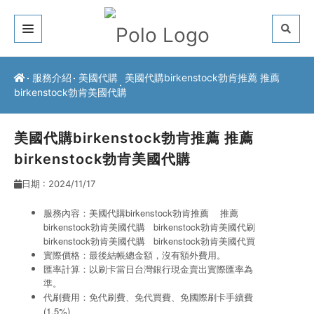
關於我們
服務介紹
美國代購
美國代購birkenstock勃肯推薦 推薦
birkenstock勃肯美國代購
客戶推薦
服務介紹
美國代購birkenstock勃肯推薦 推薦
birkenstock勃肯美國代購
常見問題
日期 : 2024/11/17
最新公告
服務內容：美國代購birkenstock勃肯推薦 推薦
birkenstock勃肯美國代購 birkenstock勃肯美國代刷
聯絡方式
birkenstock勃肯美國代購
birkenstock勃肯美國代買
實際價格：最後結帳總金額，沒有額外費用。
匯率計算：以刷卡當日台灣銀行現金賣出實際匯率為
準。
代刷費用：免代刷費、免代買費、免國際刷卡手續費
(1.5%)