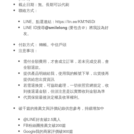
截止日期：無。長期可以代刷
聯絡方式：
LINE。點選連結：
https://lin.ee/KM7NSDi
LINE ID搜尋
@smilelong
(要包含＠）將我設為好
友。
付款方式： 轉帳。中信戶頭
注意事項：
需付全額費用，才會成立訂單，若未完成交易，會
全額退款。
提供產品明細給我，使用我的帳號下單，出貨後再
提供給您出貨資訊
若需退換貨，可協助處理，一切依照官網規定，收
到後退還金額，但須注意是以實際收到金額為準
代買保留最後決定權及收單權利。
破千篇的推薦文與評價紀錄供您參考，持續增加中
@LINE好友破2.5萬人
FB粉絲團推薦文破200篇
Google我的商家評價破900篇