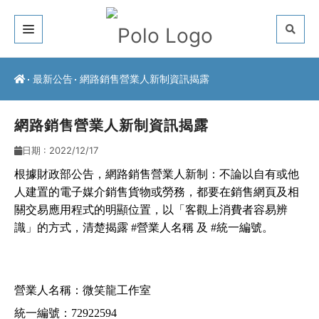
關於我們
最新公告
網路銷售營業人新制資訊揭露
客戶推薦
網路銷售營業人新制資訊揭露
服務介紹
日期 : 2022/12/17
常見問題
根據財政部公告，網路銷售營業人新制：不論以自有或他
人建置的電子媒介銷售貨物或勞務，都要在銷售網頁及相
最新公告
關交易應用程式的明顯位置，以「客觀上消費者容易辨
識」的方式，清楚揭露
#營業人名稱
及
#統一編號
。
聯絡方式
營業人名稱：
微笑龍工作室
統一編號：72922594