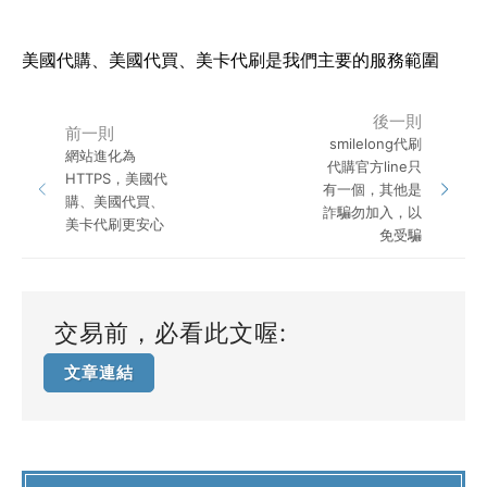
美國代購
、
美國代買
、
美卡代刷
是我們主要的服務範圍
後一則
前一則
smilelong代刷
網站進化為
代購官方line只
HTTPS，美國代
有一個，其他是
購、美國代買、
詐騙勿加入，以
美卡代刷更安心
免受騙
交易前，必看此文喔:
文章連結